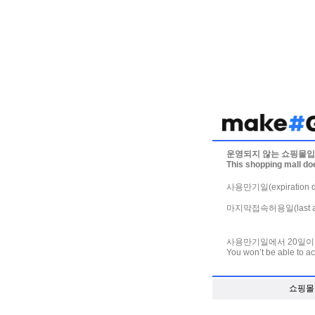
운영되지 않는 쇼핑몰입
This shopping mall do
사용만기일(expiration da
마지막접속허용일(last acce
사용만기일에서 20일이
You won’t be able to ac
쇼핑몰 제