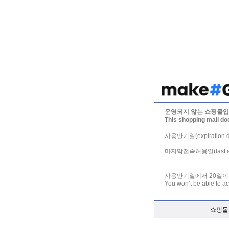
운영되지 않는 쇼핑몰입
This shopping mall do
사용만기일(expiration da
마지막접속허용일(last acce
사용만기일에서 20일이
You won’t be able to ac
쇼핑몰 제